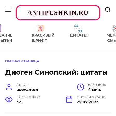
Перейти
к
ANTIPUSHKIN.RU
содержанию
ДАНИЕ
КРАСИВЫЙ
ЦИТАТЫ
ЧЕМ
РЫТКИ
ШРИФТ
СМ
ГЛАВНАЯ СТРАНИЦА
Диоген Синопский: цитаты
АВТОР
НА ЧТЕНИЕ
usovanton
4 мин.
ПРОСМОТРОВ
ОПУБЛИКОВАНО
32
27.07.2023