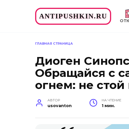
Перейти
к
ANTIPUSHKIN.RU
содержанию
ОТ
ГЛАВНАЯ СТРАНИЦА
Диоген Синопс
Обращайся с с
огнем: не стой
АВТОР
НА ЧТЕНИЕ
usovanton
1 мин.