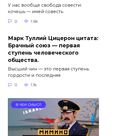
У нас вообще свобода совести:
хочешь — имей совесть
0
1.6k.
Марк Туллий Цицерон цитата:
Брачный союз — первая
ступень человеческого
общества.
Высший чин — это первая ступень
гордости и последняя
0
1.1k.
В ЧЕМ СМЫСЛ