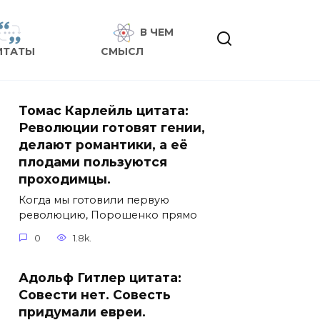
В ЧЕМ
ИТАТЫ
СМЫСЛ
Томас Карлейль цитата:
Революции готовят гении,
делают романтики, а её
плодами пользуются
проходимцы.
Когда мы готовили первую
революцию, Порошенко прямо
0
1.8k.
Адольф Гитлер цитата:
Совести нет. Совесть
придумали евреи.