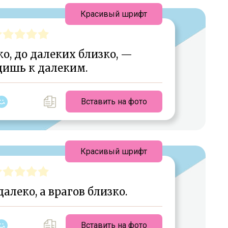
Красивый шрифт
о, до далеких близко, —
дишь к далеким.
Вставить на фото
Красивый шрифт
алеко, а врагов близко.
Вставить на фото