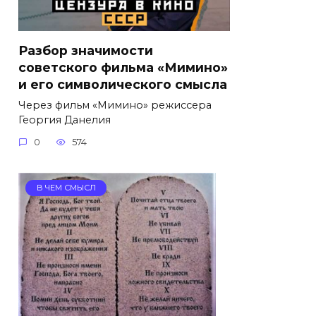
Разбор значимости
советского фильма «Мимино»
и его символического смысла
Через фильм «Мимино» режиссера
Георгия Данелия
0
574
В ЧЕМ СМЫСЛ