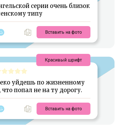
гельской серии очень близок
менскому типу
Вставить на фото
Красивый шрифт
леко уйдешь по жизненному
 что попал не на ту дорогу.
Вставить на фото