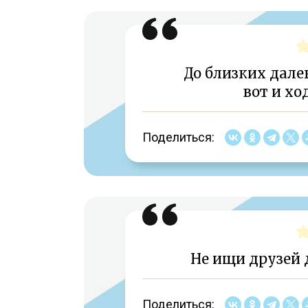
До близких далек
вот и хо
Поделиться:
Не ищи друзей д
Поделиться: