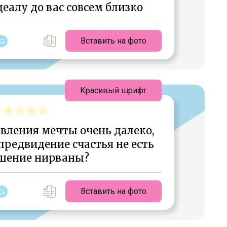
деалу до вас совсем близко
Вставить на фото
Красивый шрифт
твления мечты очень далеко,
е предвидение счастья не есть
шение нирваны?
Вставить на фото