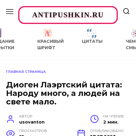
Перейти
к
ANTIPUSHKIN.RU
содержанию
ДАНИЕ
КРАСИВЫЙ
ЦИТАТЫ
ЧЕМ
РЫТКИ
ШРИФТ
СМ
ГЛАВНАЯ СТРАНИЦА
Диоген Лаэртский цитата:
Народу много, а людей на
свете мало.
АВТОР
НА ЧТЕНИЕ
usovanton
2 мин.
ПРОСМОТРОВ
ОПУБЛИКОВАНО