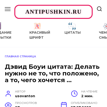
Перейти
к
ANTIPUSHKIN.RU
содержанию
ДАНИЕ
КРАСИВЫЙ
ЦИТАТЫ
ЧЕМ
РЫТКИ
ШРИФТ
СМ
ГЛАВНАЯ СТРАНИЦА
Дэвид Боуи цитата: Делать
нужно не то, что положено,
а то, чего хочется …
АВТОР
НА ЧТЕНИЕ
usovanton
2 мин.
ПРОСМОТРОВ
ОПУБЛИКОВАНО