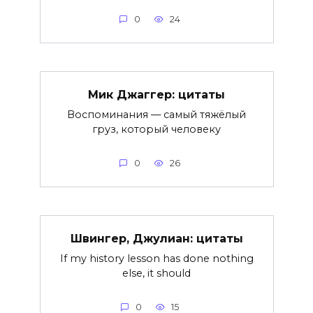
0
24
Мик Джаггер: цитаты
Воспоминания — самый тяжёлый
груз, который человеку
0
26
Швингер, Джулиан: цитаты
If my history lesson has done nothing
else, it should
0
15