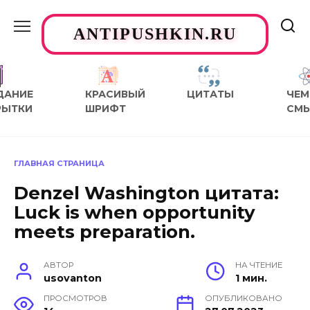
Перейти
к
ANTIPUSHKIN.RU
содержанию
ДАНИЕ
КРАСИВЫЙ
ЦИТАТЫ
ЧЕМ
РЫТКИ
ШРИФТ
СМ
ГЛАВНАЯ СТРАНИЦА
Denzel Washington цитата:
Luck is when opportunity
meets preparation.
АВТОР
НА ЧТЕНИЕ
usovanton
1 мин.
ПРОСМОТРОВ
ОПУБЛИКОВАНО