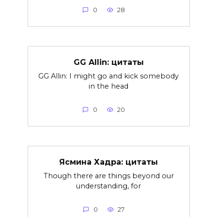
0
28
GG Allin: цитаты
GG Allin: I might go and kick somebody
in the head
0
20
Ясмина Хадра: цитаты
Though there are things beyond our
understanding, for
0
27