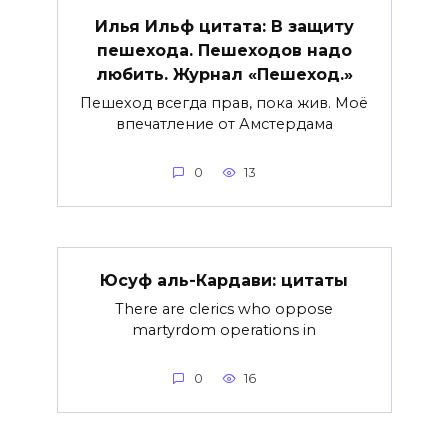
Илья Ильф цитата: В защиту
пешехода. Пешеходов надо
любить. Журнал «Пешеход.»
Пешеход всегда прав, пока жив. Моё
впечатление от Амстердама
0
13
Юсуф аль-Кардави: цитаты
There are clerics who oppose
martyrdom operations in
0
16