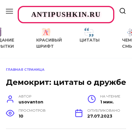
Перейти
к
ANTIPUSHKIN.RU
содержанию
ДАНИЕ
КРАСИВЫЙ
ЦИТАТЫ
ЧЕМ
РЫТКИ
ШРИФТ
СМ
ГЛАВНАЯ СТРАНИЦА
Демокрит: цитаты о дружбе
АВТОР
НА ЧТЕНИЕ
usovanton
1 мин.
ПРОСМОТРОВ
ОПУБЛИКОВАНО
10
27.07.2023