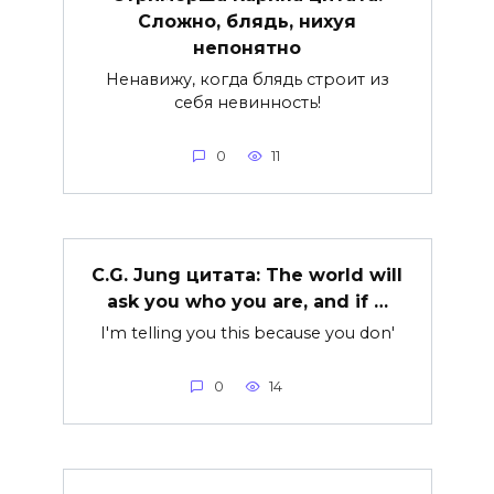
Сложно, блядь, нихуя
непонятно
Ненавижу, когда блядь строит из
себя невинность!
0
11
C.G. Jung цитата: The world will
ask you who you are, and if …
I'm telling you this because you don'
0
14