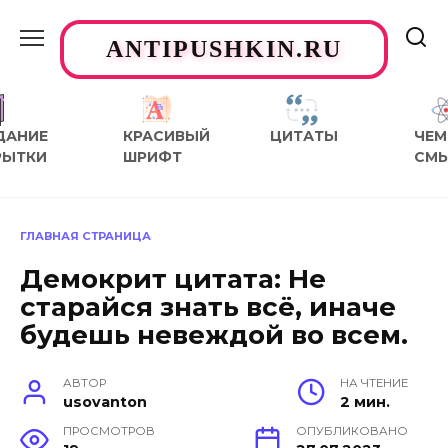
Перейти
к
ANTIPUSHKIN.RU
содержанию
ДАНИЕ
КРАСИВЫЙ
ЦИТАТЫ
ЧЕМ
РЫТКИ
ШРИФТ
СМ
ГЛАВНАЯ СТРАНИЦА
Демокрит цитата: Не
старайся знать всё, иначе
будешь невеждой во всем.
АВТОР
НА ЧТЕНИЕ
usovanton
2 мин.
ПРОСМОТРОВ
ОПУБЛИКОВАНО