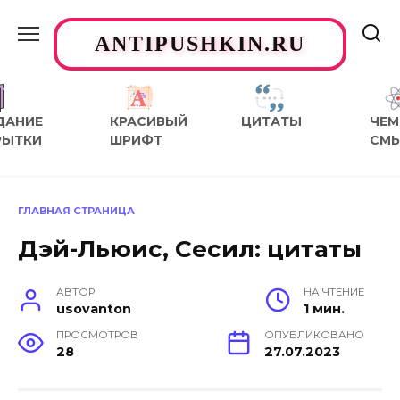
Перейти
к
ANTIPUSHKIN.RU
содержанию
ДАНИЕ
КРАСИВЫЙ
ЦИТАТЫ
ЧЕМ
РЫТКИ
ШРИФТ
СМ
ГЛАВНАЯ СТРАНИЦА
Дэй-Льюис, Сесил: цитаты
АВТОР
НА ЧТЕНИЕ
usovanton
1 мин.
ПРОСМОТРОВ
ОПУБЛИКОВАНО
28
27.07.2023