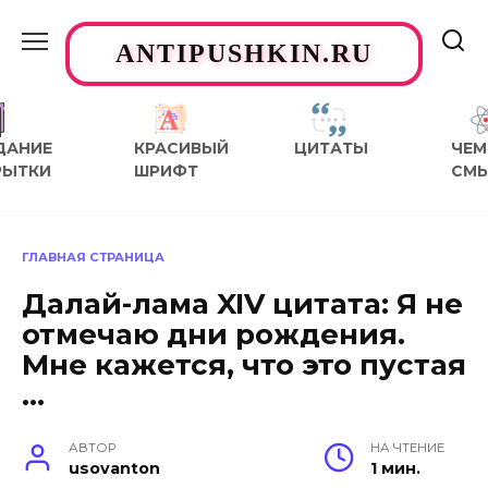
Перейти
к
ANTIPUSHKIN.RU
содержанию
ДАНИЕ
КРАСИВЫЙ
ЦИТАТЫ
ЧЕМ
РЫТКИ
ШРИФТ
СМ
ГЛАВНАЯ СТРАНИЦА
Далай-лама XIV цитата: Я не
отмечаю дни рождения.
Мне кажется, что это пустая
…
АВТОР
НА ЧТЕНИЕ
usovanton
1 мин.