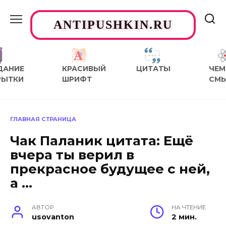
Перейти
к
ANTIPUSHKIN.RU
содержанию
ДАНИЕ
КРАСИВЫЙ
ЦИТАТЫ
ЧЕМ
РЫТКИ
ШРИФТ
СМ
ГЛАВНАЯ СТРАНИЦА
Чак Паланик цитата: Ещё
вчера ты верил в
прекрасное будущее с ней,
а …
АВТОР
НА ЧТЕНИЕ
usovanton
2 мин.