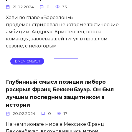
21.02.2024
0
33
Хави во главе «Барселоны»
продемонстрировал некоторые тактические
амбиции. Андреас Кристенсен, опора
команды, завоевавшей титул в прошлом
сезоне, с некоторым
В ЧЕМ СМЫСЛ
Глубинный смысл позиции либеро
раскрыл Франц Беккенбауэр. Он был
лучшим последним защитником в
истории
20.02.2024
0
17
На чемпионате мира в Мексике Франц
Беккенбауэр, вдохновившись игрой