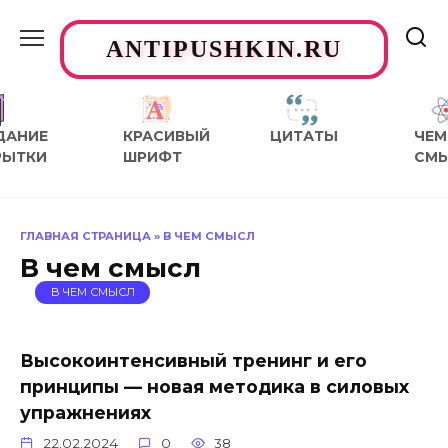
Перейти
к
ANTIPUSHKIN.RU
содержанию
ДАНИЕ
КРАСИВЫЙ
ЦИТАТЫ
ЧЕМ
РЫТКИ
ШРИФТ
СМ
ГЛАВНАЯ СТРАНИЦА
»
В ЧЕМ СМЫСЛ
В чем смысл
В ЧЕМ СМЫСЛ
Высокоинтенсивный тренинг и его
принципы — новая методика в силовых
упражнениях
22.02.2024
0
38