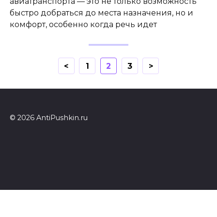
авиатранспорта — это не только возможность
быстро добраться до места назначения, но и
комфорт, особенно когда речь идет
Навигация
<
1
2
3
>
по
записям
© 2026 AntiPushkin.ru