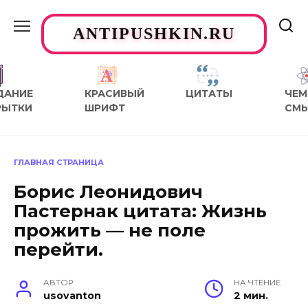
Перейти
к
ANTIPUSHKIN.RU
содержанию
ДАНИЕ
КРАСИВЫЙ
ЦИТАТЫ
ЧЕМ
РЫТКИ
ШРИФТ
СМ
ГЛАВНАЯ СТРАНИЦА
Борис Леонидович
Пастернак цитата: Жизнь
прожить — не поле
перейти.
АВТОР
НА ЧТЕНИЕ
usovanton
2 мин.