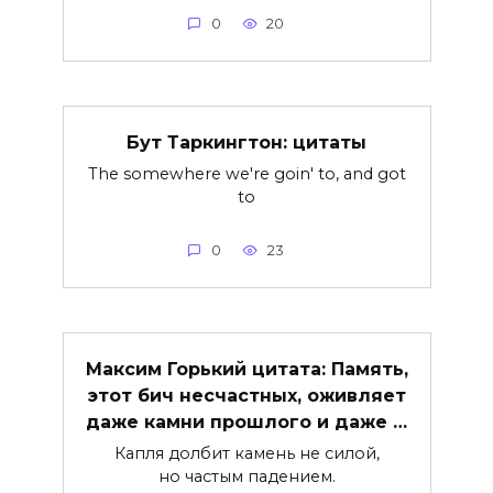
0
20
Бут Таркингтон: цитаты
The somewhere we're goin' to, and got
to
0
23
Максим Горький цитата: Память,
этот бич несчастных, оживляет
даже камни прошлого и даже …
Капля долбит камень не силой,
но частым падением.