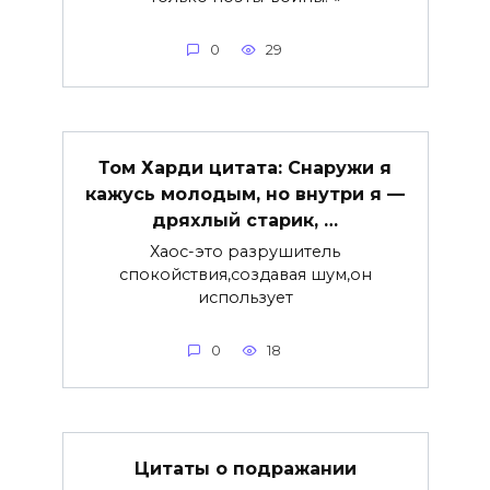
0
29
Том Харди цитата: Снаружи я
кажусь молодым, но внутри я —
дряхлый старик, …
Хаос-это разрушитель
спокойствия,создавая шум,он
использует
0
18
Цитаты о подражании