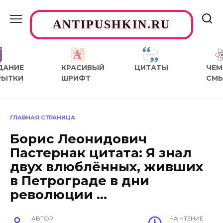
Перейти
к
ANTIPUSHKIN.RU
содержанию
ДАНИЕ
КРАСИВЫЙ
ЦИТАТЫ
ЧЕМ
РЫТКИ
ШРИФТ
СМ
ГЛАВНАЯ СТРАНИЦА
Борис Леонидович
Пастернак цитата: Я знал
двух влюблённых, живших
в Петрограде в дни
революции …
АВТОР
НА ЧТЕНИЕ