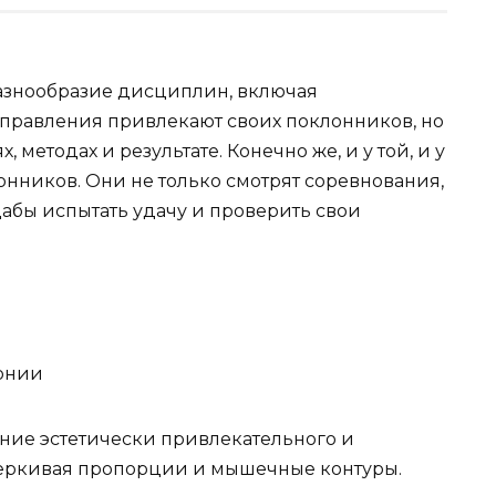
азнообразие дисциплин, включая
правления привлекают своих поклонников, но
методах и результате. Конечно же, и у той, и у
ников. Они не только смотрят соревнования,
 дабы испытать удачу и проверить свои
онии
ние эстетически привлекательного и
еркивая пропорции и мышечные контуры.