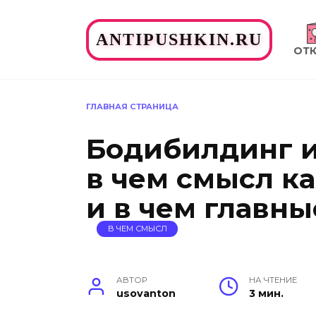
Перейти
к
ANTIPUSHKIN.RU
содержанию
ОТ
ГЛАВНАЯ СТРАНИЦА
Бодибилдинг и
в чем смысл 
и в чем главн
В ЧЕМ СМЫСЛ
АВТОР
НА ЧТЕНИЕ
usovanton
3 мин.