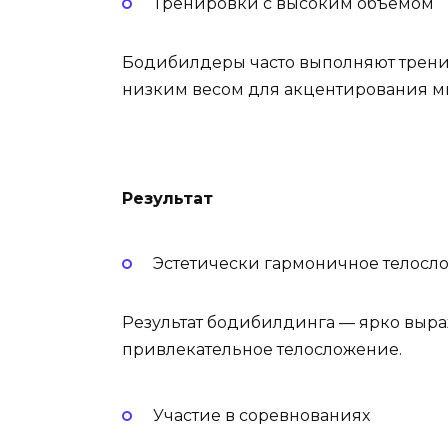
Тренировки с высоким объемом
Бодибилдеры часто выполняют трени
низким весом для акцентирования 
Результат
Эстетически гармоничное телосл
Результат бодибилдинга — ярко выр
привлекательное телосложение.
Участие в соревнованиях