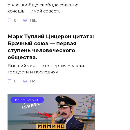
У нас вообще свобода совести:
хочешь — имей совесть
0
1.6k.
Марк Туллий Цицерон цитата:
Брачный союз — первая
ступень человеческого
общества.
Высший чин — это первая ступень
гордости и последняя
0
1.1k.
В ЧЕМ СМЫСЛ