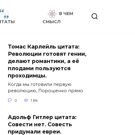
В ЧЕМ
ИТАТЫ
СМЫСЛ
Томас Карлейль цитата:
Революции готовят гении,
делают романтики, а её
плодами пользуются
проходимцы.
Когда мы готовили первую
революцию, Порошенко прямо
0
1.8k.
Адольф Гитлер цитата:
Совести нет. Совесть
придумали евреи.