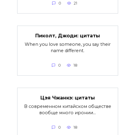
0
21
Пиколт, Джоди: цитаты
When you love someone, you say their
name different.
0
18
Цзя Чжанкэ: цитаты
В современном китайском обществе
вообще много иронии…
0
18