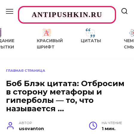
Перейти
к
ANTIPUSHKIN.RU
содержанию
ДАНИЕ
КРАСИВЫЙ
ЦИТАТЫ
ЧЕМ
РЫТКИ
ШРИФТ
СМ
ГЛАВНАЯ СТРАНИЦА
Боб Блэк цитата: Отбросим
в сторону метафоры и
гиперболы — то, что
называется …
АВТОР
НА ЧТЕНИЕ
usovanton
1 мин.