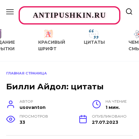
Перейти
к
ANTIPUSHKIN.RU
содержанию
ДАНИЕ
КРАСИВЫЙ
ЦИТАТЫ
ЧЕМ
РЫТКИ
ШРИФТ
СМ
ГЛАВНАЯ СТРАНИЦА
Билли Айдол: цитаты
АВТОР
НА ЧТЕНИЕ
usovanton
1 мин.
ПРОСМОТРОВ
ОПУБЛИКОВАНО
33
27.07.2023