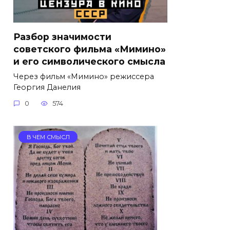
Разбор значимости
советского фильма «Мимино»
и его символического смысла
Через фильм «Мимино» режиссера
Георгия Данелия
0
574
В ЧЕМ СМЫСЛ