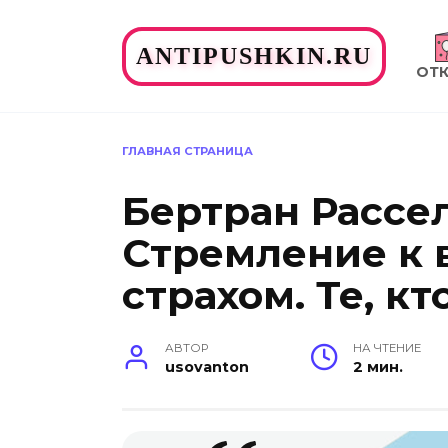
Перейти
к
ANTIPUSHKIN.RU
содержанию
ОТ
ГЛАВНАЯ СТРАНИЦА
Бертран Рассел
Стремление к 
страхом. Те, кт
АВТОР
НА ЧТЕНИЕ
usovanton
2 мин.