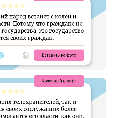
кий народ встанет с колен и
асти. Потому что граждане не
государства, это государство
тся своих граждан.
Вставить на фото
Красивый шрифт
воих телохранителей, так и
ся своих сослужащих более
омогается его власти, как они.