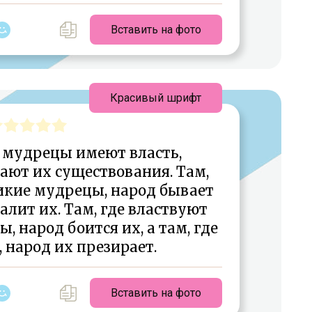
Вставить на фото
Красивый шрифт
е мудрецы имеют власть,
ают их существования. Там,
икие мудрецы, народ бывает
алит их. Там, где властвуют
 народ боится их, а там, где
 народ их презирает.
Вставить на фото