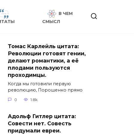
В ЧЕМ
ИТАТЫ
СМЫСЛ
Томас Карлейль цитата:
Революции готовят гении,
делают романтики, а её
плодами пользуются
проходимцы.
Когда мы готовили первую
революцию, Порошенко прямо
0
1.8k.
Адольф Гитлер цитата:
Совести нет. Совесть
придумали евреи.