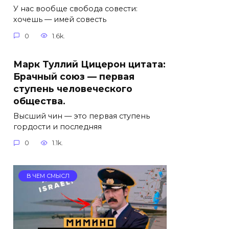
У нас вообще свобода совести:
хочешь — имей совесть
0
1.6k.
Марк Туллий Цицерон цитата:
Брачный союз — первая
ступень человеческого
общества.
Высший чин — это первая ступень
гордости и последняя
0
1.1k.
В ЧЕМ СМЫСЛ