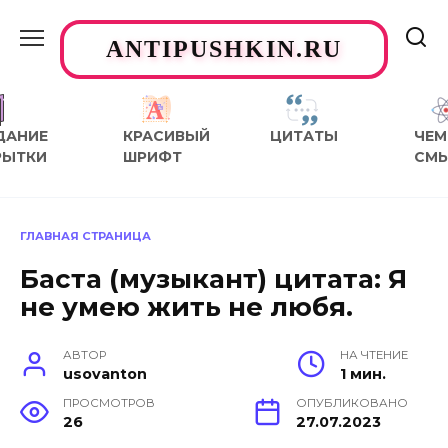
Перейти
к
ANTIPUSHKIN.RU
содержанию
ДАНИЕ
КРАСИВЫЙ
ЦИТАТЫ
ЧЕМ
РЫТКИ
ШРИФТ
СМ
ГЛАВНАЯ СТРАНИЦА
Баста (музыкант) цитата: Я
не умею жить не любя.
АВТОР
НА ЧТЕНИЕ
usovanton
1 мин.
ПРОСМОТРОВ
ОПУБЛИКОВАНО
26
27.07.2023