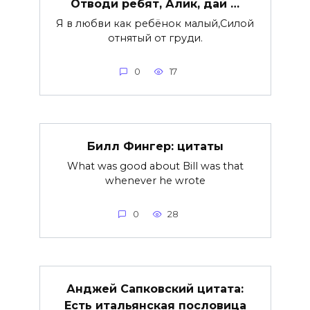
Отводи ребят, Алик, дай …
Я в любви как ребёнок малый,Силой
отнятый от груди.
0
17
Билл Фингер: цитаты
What was good about Bill was that
whenever he wrote
0
28
Анджей Сапковский цитата:
Есть итальянская пословица