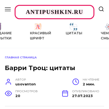
Перейти
к
ANTIPUSHKIN.RU
содержанию
ДАНИЕ
КРАСИВЫЙ
ЦИТАТЫ
ЧЕМ
РЫТКИ
ШРИФТ
СМ
ГЛАВНАЯ СТРАНИЦА
Барри Троц: цитаты
АВТОР
НА ЧТЕНИЕ
usovanton
2 мин.
ПРОСМОТРОВ
ОПУБЛИКОВАНО
20
27.07.2023