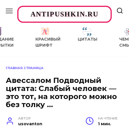
Перейти
к
ANTIPUSHKIN.RU
содержанию
ДАНИЕ
КРАСИВЫЙ
ЦИТАТЫ
ЧЕМ
РЫТКИ
ШРИФТ
СМ
ГЛАВНАЯ СТРАНИЦА
Авессалом Подводный
цитата: Слабый человек —
это тот, на которого можно
без толку …
АВТОР
НА ЧТЕНИЕ
usovanton
1 мин.