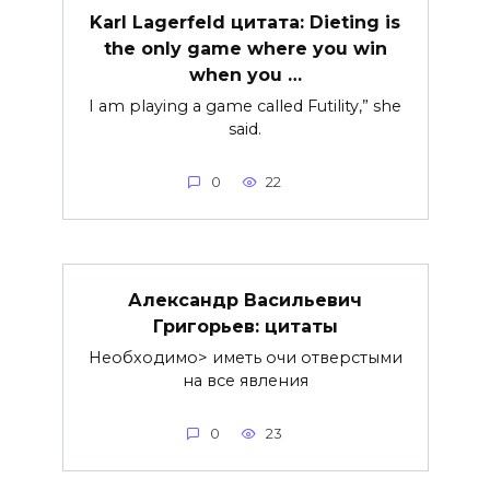
Karl Lagerfeld цитата: Dieting is
the only game where you win
when you …
I am playing a game called Futility,” she
said.
0
22
Александр Васильевич
Григорьев: цитаты
Необходимо> иметь очи отверстыми
на все явления
0
23