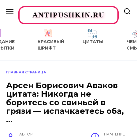
Перейти
к
ANTIPUSHKIN.RU
содержанию
ДАНИЕ
КРАСИВЫЙ
ЦИТАТЫ
ЧЕМ
РЫТКИ
ШРИФТ
СМ
ГЛАВНАЯ СТРАНИЦА
Арсен Борисович Аваков
цитата: Никогда не
боритесь со свиньей в
грязи — испачкаетесь оба,
…
АВТОР
НА ЧТЕНИЕ