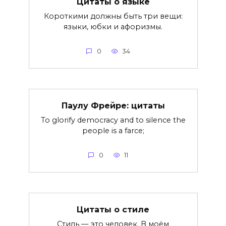
Цитаты о языке
Короткими должны быть три вещи:
языки, юбки и афоризмы.
0
34
Паулу Фрейре: цитаты
To glorify democracy and to silence the
people is a farce;
0
11
Цитаты о стиле
Стиль — это человек. В моём