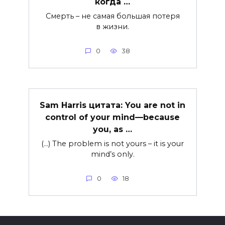
когда …
Смерть – не самая большая потеря
в жизни.
0
38
Sam Harris цитата: You are not in
control of your mind—because
you, as …
(…) The problem is not yours – it is your
mind’s only.
0
18