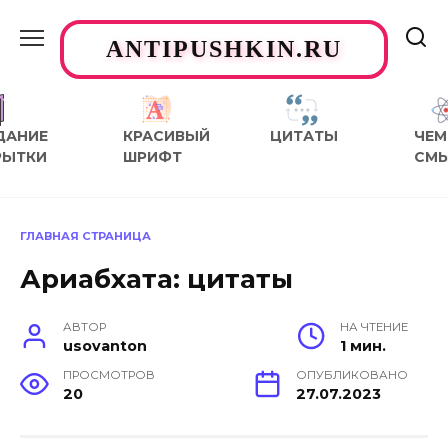
Перейти
к
ANTIPUSHKIN.RU
содержанию
ДАНИЕ
КРАСИВЫЙ
ЦИТАТЫ
ЧЕМ
РЫТКИ
ШРИФТ
СМ
ГЛАВНАЯ СТРАНИЦА
Ариабхата: цитаты
АВТОР
НА ЧТЕНИЕ
usovanton
1 мин.
ПРОСМОТРОВ
ОПУБЛИКОВАНО
20
27.07.2023