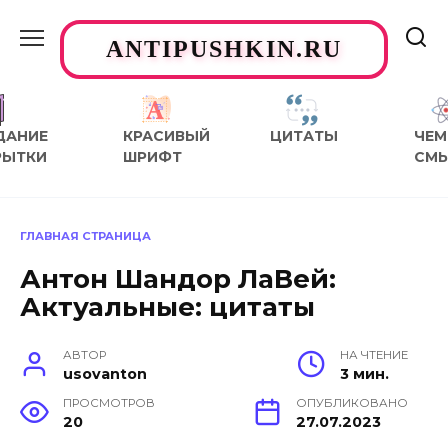
Перейти
к
ANTIPUSHKIN.RU
содержанию
ДАНИЕ
КРАСИВЫЙ
ЦИТАТЫ
ЧЕМ
РЫТКИ
ШРИФТ
СМ
ГЛАВНАЯ СТРАНИЦА
Антон Шандор ЛаВей:
Актуальные: цитаты
АВТОР
НА ЧТЕНИЕ
usovanton
3 мин.
ПРОСМОТРОВ
ОПУБЛИКОВАНО
20
27.07.2023