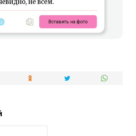
чевидно, не всем.
Вставить на фото
й