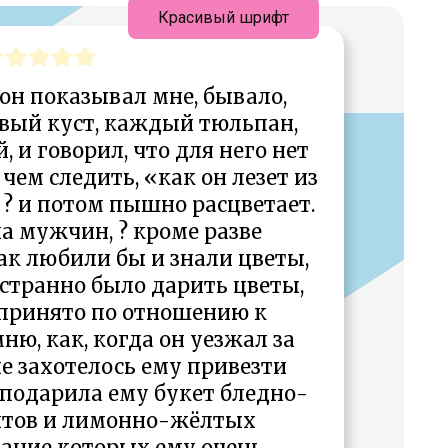
Красивый шрифт
он показывал мне, бывало,
вый куст, каждый тюльпан,
 и говорил, что для него нет
чем следить, «как он лезет из
 ? и потом пышно расцветает.
а мужчин, ? кроме разве
ак любили бы и знали цветы,
 странно было дарить цветы,
 принято по отношению к
ю, как, когда он уезжал за
е захотелось ему привезти
я подарила ему букет бледно-
нтов и лимонно-жёлтых
тание которых ему очень