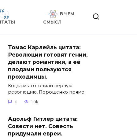
В ЧЕМ
ИТАТЫ
СМЫСЛ
Томас Карлейль цитата:
Революции готовят гении,
делают романтики, а её
плодами пользуются
проходимцы.
Когда мы готовили первую
революцию, Порошенко прямо
0
1.8k.
Адольф Гитлер цитата:
Совести нет. Совесть
придумали евреи.