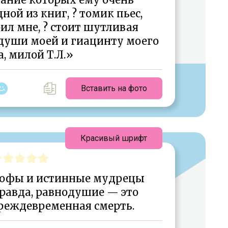
ной из книг, ? томик пьес,
ил мне, ? стоит шутливая
души моей и гиацинту моего
а, милой Т.Л.»
Вставить на фото
Красивый шрифт
ософы и истинные мудрецы
равда, равнодушие — это
реждевременная смерть.