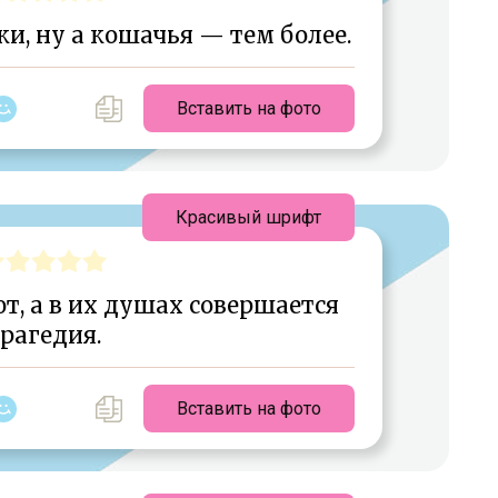
, ну а кошачья — тем более.
Вставить на фото
Красивый шрифт
т, а в их душах совершается
рагедия.
Вставить на фото