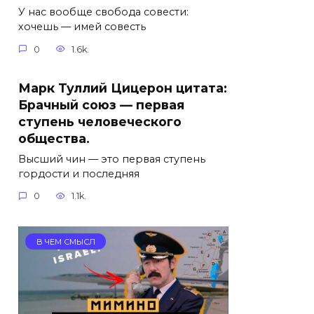
У нас вообще свобода совести:
хочешь — имей совесть
0
1.6k.
Марк Туллий Цицерон цитата:
Брачный союз — первая
ступень человеческого
общества.
Высший чин — это первая ступень
гордости и последняя
0
1.1k.
В ЧЕМ СМЫСЛ