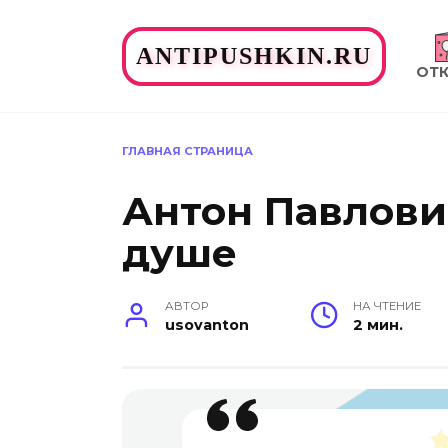
Перейти
к
ANTIPUSHKIN.RU
содержанию
ОТ
ГЛАВНАЯ СТРАНИЦА
Антон Павлович
душе
АВТОР
НА ЧТЕНИЕ
usovanton
2 мин.