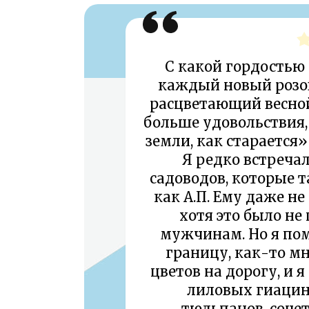
С какой гордостью 
каждый новый розо
расцветающий весной,
больше удовольствия, 
земли, как старается»
Я редко встречал
садоводов, которые т
как А.П. Ему даже не
хотя это было не
мужчинам. Но я помн
границу, как-то мн
цветов на дорогу, и 
лиловых гиаци
тюльпанов, соче