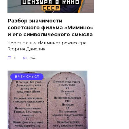
Разбор значимости
советского фильма «Мимино»
и его символического смысла
Через фильм «Мимино» режиссера
Георгия Данелия
0
574
В ЧЕМ СМЫСЛ