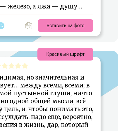
а — железо, а лжа — душу…
Вставить на фото
Красивый шрифт
видимая, но значительная и
вует… между всеми, всеми; в
амой пустынной глуши, ничто
лно одной общей мысли, всё
 цель, и, чтобы понимать это,
суждать, надо еще, вероятно,
ения в жизнь, дар, который