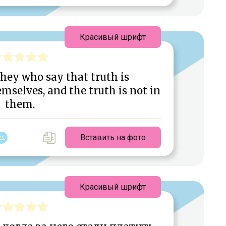
Красивый шрифт
They who say that truth is
mselves, and the truth is not in
them.
Вставить на фото
Красивый шрифт