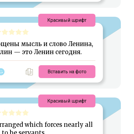
Красивый шрифт
ощены мысль и слово Ленина,
алин — это Ленин сегодня.
Вставить на фото
Красивый шрифт
rranged which forces nearly all
to be servants.