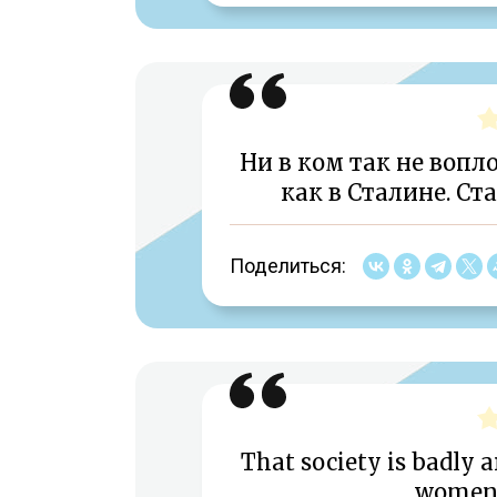
Ни в ком так не вопл
как в Сталине. Ст
Поделиться:
That society is badly a
women 