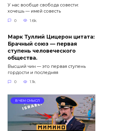
У нас вообще свобода совести:
хочешь — имей совесть
0
1.6k.
Марк Туллий Цицерон цитата:
Брачный союз — первая
ступень человеческого
общества.
Высший чин — это первая ступень
гордости и последняя
0
1.1k.
В ЧЕМ СМЫСЛ