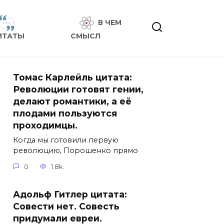
В ЧЕМ
ИТАТЫ
СМЫСЛ
Томас Карлейль цитата:
Революции готовят гении,
делают романтики, а её
плодами пользуются
проходимцы.
Когда мы готовили первую
революцию, Порошенко прямо
0
1.8k.
Адольф Гитлер цитата:
Совести нет. Совесть
придумали евреи.