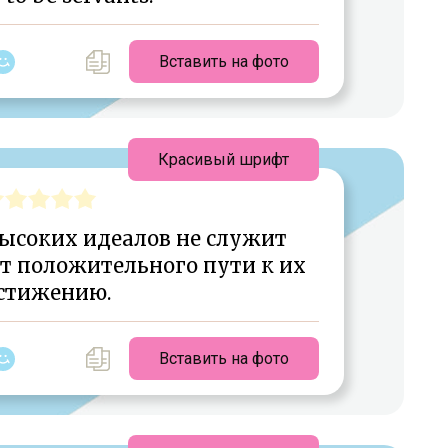
Вставить на фото
Красивый шрифт
ысоких идеалов не служит
ит положительного пути к их
стижению.
Вставить на фото