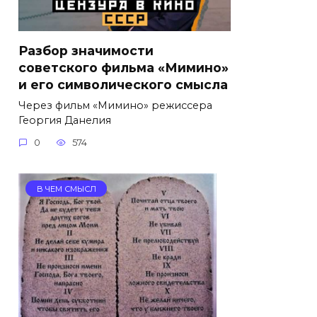
Разбор значимости
советского фильма «Мимино»
и его символического смысла
Через фильм «Мимино» режиссера
Георгия Данелия
0
574
В ЧЕМ СМЫСЛ