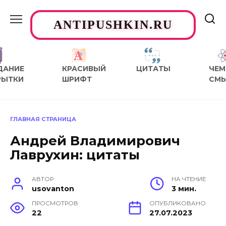
Перейти
к
ANTIPUSHKIN.RU
содержанию
ДАНИЕ
КРАСИВЫЙ
ЦИТАТЫ
ЧЕМ
РЫТКИ
ШРИФТ
СМ
ГЛАВНАЯ СТРАНИЦА
Андрей Владимирович
Лаврухин: цитаты
АВТОР
НА ЧТЕНИЕ
usovanton
3 мин.
ПРОСМОТРОВ
ОПУБЛИКОВАНО
22
27.07.2023