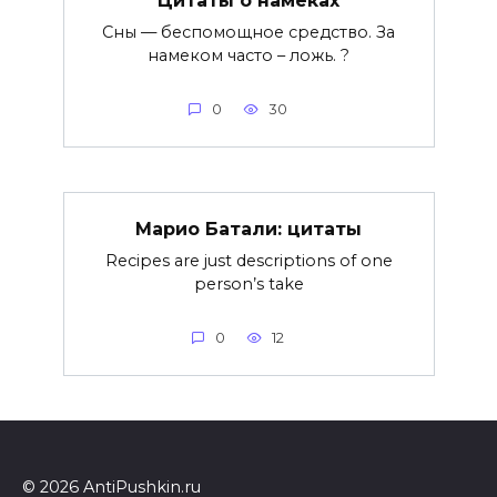
Сны — беспомощное средство. За
намеком часто – ложь. ?
0
30
Марио Батали: цитаты
Recipes are just descriptions of one
person’s take
0
12
© 2026 AntiPushkin.ru