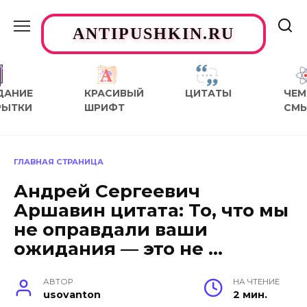
Перейти
к
ANTIPUSHKIN.RU
содержанию
ДАНИЕ
КРАСИВЫЙ
ЦИТАТЫ
ЧЕМ
РЫТКИ
ШРИФТ
СМ
ГЛАВНАЯ СТРАНИЦА
Андрей Сергеевич
Аршавин цитата: То, что мы
не оправдали ваши
ожидания — это не …
АВТОР
НА ЧТЕНИЕ
usovanton
2 мин.