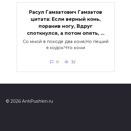
Расул Гамзатович Гамзатов
цитата: Если верный конь,
поранив ногу, Вдруг
споткнулся, а потом опять, …
Со мной в походе два коня,Но пеший
я ходок:Что кони
0
32
© 2026 AntiPushkin.ru