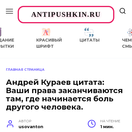
Перейти
к
ANTIPUSHKIN.RU
содержанию
ДАНИЕ
КРАСИВЫЙ
ЦИТАТЫ
ЧЕМ
РЫТКИ
ШРИФТ
СМ
ГЛАВНАЯ СТРАНИЦА
Андрей Кураев цитата:
Ваши права заканчиваются
там, где начинается боль
другого человека.
АВТОР
НА ЧТЕНИЕ
usovanton
1 мин.