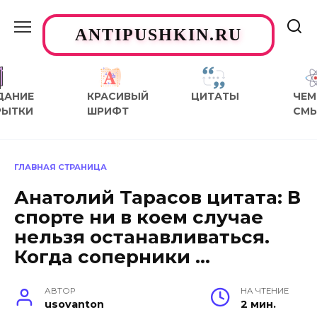
Перейти
к
ANTIPUSHKIN.RU
содержанию
ДАНИЕ
КРАСИВЫЙ
ЦИТАТЫ
ЧЕМ
РЫТКИ
ШРИФТ
СМ
ГЛАВНАЯ СТРАНИЦА
Анатолий Тарасов цитата: В
спорте ни в коем случае
нельзя останавливаться.
Когда соперники …
АВТОР
НА ЧТЕНИЕ
usovanton
2 мин.