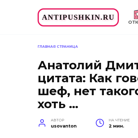
Перейти
к
ANTIPUSHKIN.RU
содержанию
ОТ
ГЛАВНАЯ СТРАНИЦА
Анатолий Дми
цитата: Как го
шеф, нет таког
хоть …
АВТОР
НА ЧТЕНИЕ
usovanton
2 мин.