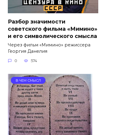
Разбор значимости
советского фильма «Мимино»
и его символического смысла
Через фильм «Мимино» режиссера
Георгия Данелия
0
574
В ЧЕМ СМЫСЛ