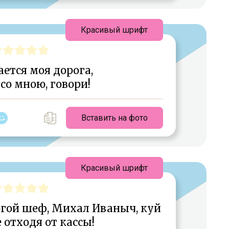
Красивый шрифт
ется моя дорога,
 со мною, говори!
Вставить на фото
Красивый шрифт
огой шеф, Михал Иваныч, куй
е отходя от кассы!