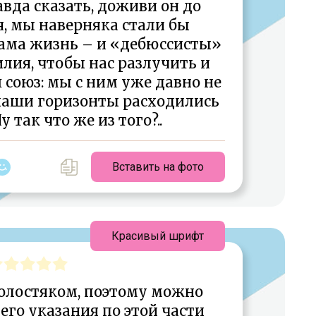
вда сказать, доживи он до
, мы наверняка стали бы
ама жизнь – и «дебюссисты»
лия, чтобы нас разлучить и
 союз: мы с ним уже давно не
наши горизонты расходились
у так что же из того?..
Вставить на фото
Красивый шрифт
олостяком, поэтому можно
его указания по этой части