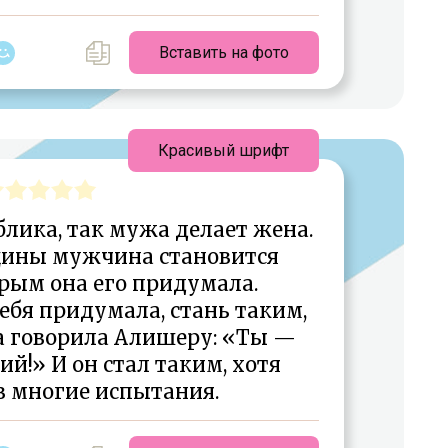
Вставить на фото
Красивый шрифт
блика, так мужа делает жена.
ины мужчина становится
рым она его придумала.
 тебя придумала, стань таким,
да говорила Алишеру: «Ты —
й!» И он стал таким, хотя
з многие испытания.