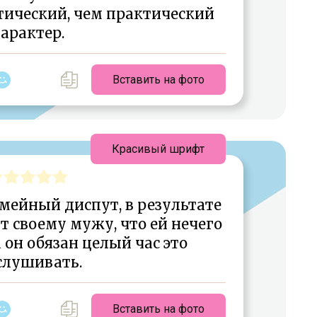
тический, чем практический
арактер.
Вставить на фото
Красивый шрифт
мейный диспут, в результате
т своему мужу, что ей нечего
а он обязан целый час это
слушивать.
Вставить на фото