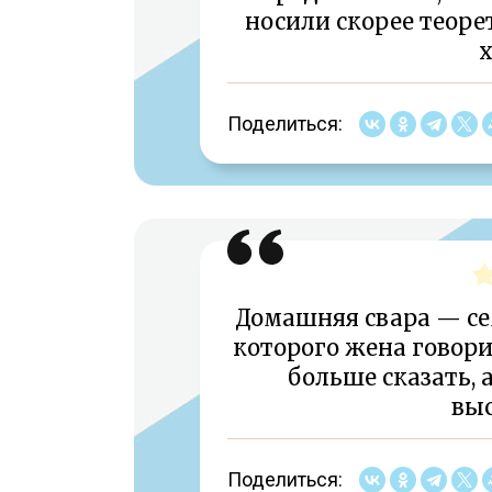
носили скорее теоре
х
Поделиться:
Домашняя свара — се
которого жена говори
больше сказать, 
вы
Поделиться: