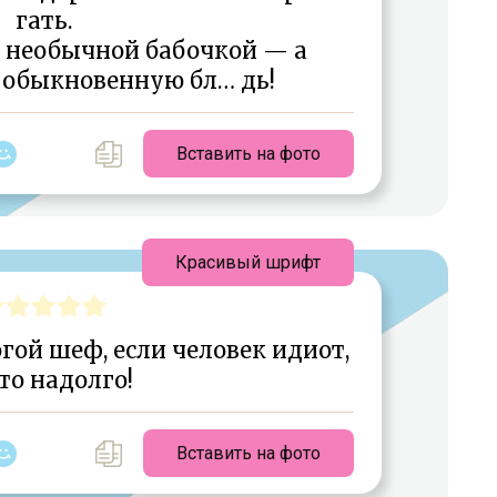
гать.
ь необычной бабочкой — а
 обыкновенную бл… дь!
Вставить на фото
Красивый шрифт
гой шеф, если человек идиот,
это надолго!
Вставить на фото