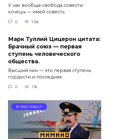
У нас вообще свобода совести:
хочешь — имей совесть
0
1.6k.
Марк Туллий Цицерон цитата:
Брачный союз — первая
ступень человеческого
общества.
Высший чин — это первая ступень
гордости и последняя
0
1.1k.
В ЧЕМ СМЫСЛ