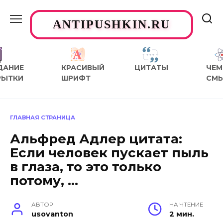
Перейти
к
ANTIPUSHKIN.RU
содержанию
ДАНИЕ
КРАСИВЫЙ
ЦИТАТЫ
ЧЕМ
РЫТКИ
ШРИФТ
СМ
ГЛАВНАЯ СТРАНИЦА
Альфред Адлер цитата:
Если человек пускает пыль
в глаза, то это только
потому, …
АВТОР
НА ЧТЕНИЕ
usovanton
2 мин.