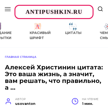
Перейти
к
ANTIPUSHKIN.RU
содержанию
ДАНИЕ
КРАСИВЫЙ
ЦИТАТЫ
ЧЕМ
РЫТКИ
ШРИФТ
СМ
ГЛАВНАЯ СТРАНИЦА
Алексей Христинин цитата:
Это ваша жизнь, а значит,
вам решать, что правильно,
а …
АВТОР
НА ЧТЕНИЕ
usovanton
1 мин.