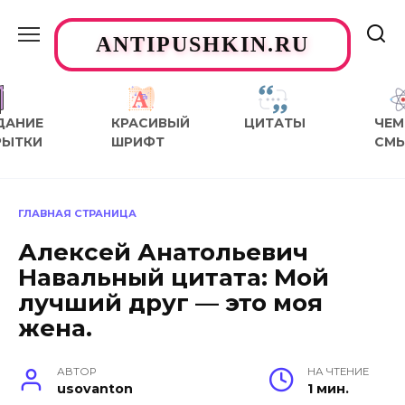
Перейти
к
ANTIPUSHKIN.RU
содержанию
ДАНИЕ
КРАСИВЫЙ
ЦИТАТЫ
ЧЕМ
РЫТКИ
ШРИФТ
СМ
ГЛАВНАЯ СТРАНИЦА
Алексей Анатольевич
Навальный цитата: Мой
лучший друг — это моя
жена.
АВТОР
НА ЧТЕНИЕ
usovanton
1 мин.