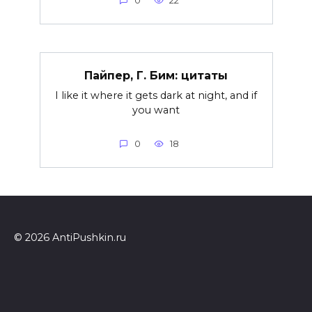
0
22
Пайпер, Г. Бим: цитаты
I like it where it gets dark at night, and if
you want
0
18
© 2026 AntiPushkin.ru