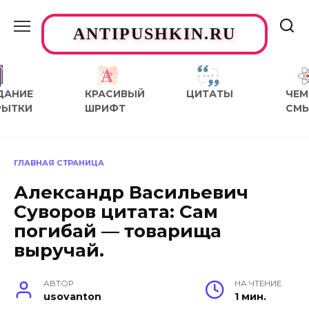
Перейти
к
ANTIPUSHKIN.RU
содержанию
ДАНИЕ
КРАСИВЫЙ
ЦИТАТЫ
ЧЕМ
РЫТКИ
ШРИФТ
СМ
ГЛАВНАЯ СТРАНИЦА
Александр Васильевич
Суворов цитата: Сам
погибай — товарища
выручай.
АВТОР
НА ЧТЕНИЕ
usovanton
1 мин.