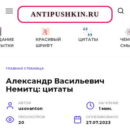
Перейти
к
ANTIPUSHKIN.RU
содержанию
ДАНИЕ
КРАСИВЫЙ
ЦИТАТЫ
ЧЕМ
РЫТКИ
ШРИФТ
СМ
ГЛАВНАЯ СТРАНИЦА
Александр Васильевич
Немитц: цитаты
АВТОР
НА ЧТЕНИЕ
usovanton
1 мин.
ПРОСМОТРОВ
ОПУБЛИКОВАНО
20
27.07.2023