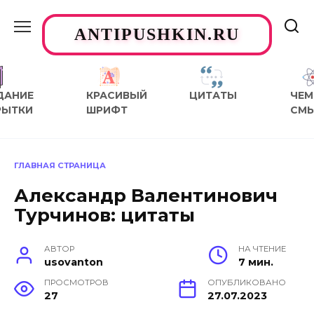
Перейти
к
ANTIPUSHKIN.RU
содержанию
ДАНИЕ
КРАСИВЫЙ
ЦИТАТЫ
ЧЕМ
РЫТКИ
ШРИФТ
СМ
ГЛАВНАЯ СТРАНИЦА
Александр Валентинович
Турчинов: цитаты
АВТОР
НА ЧТЕНИЕ
usovanton
7 мин.
ПРОСМОТРОВ
ОПУБЛИКОВАНО
27
27.07.2023