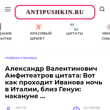
Перейти
к
ANTIPUSHKIN.RU
содержанию
ДАНИЕ
КРАСИВЫЙ
ЦИТАТЫ
ЧЕМ
РЫТКИ
ШРИФТ
СМ
ГЛАВНАЯ СТРАНИЦА
Александр Валентинович
Амфитеатров цитата: Вот
как проходит Иванова ночь
в Италии, близ Генуи:
накануне …
АВТОР
НА ЧТЕНИЕ