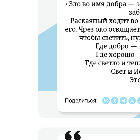
• Зло во имя добра —
за
Раскаяный ходит во 
его. Чрез око освящает
чтобы светить, н
Где добро — 
Где хорошо —
Где светло и те
Свет и И
Эт
Поделиться: