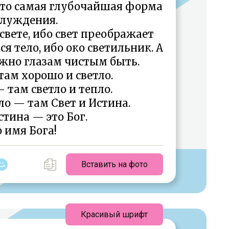
 это самая глубочайшая форма
блуждения.
свете, ибо свет преображает
ся тело, ибо око светильник. А
ужно глазам чистым быть.
там хорошо и светло.
 там светло и тепло.
пло — там Свет и Истина.
стина — это Бог.
о имя Бога!
Вставить на фото
Красивый шрифт