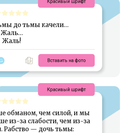
Красивый шрифт
ьмы до тьмы качели…
Жаль…
Жаль!
Вставить на фото
Красивый шрифт
е обманом, чем силой, и мы
е из-за слабости, чем из-за
 Рабство — дочь тьмы: