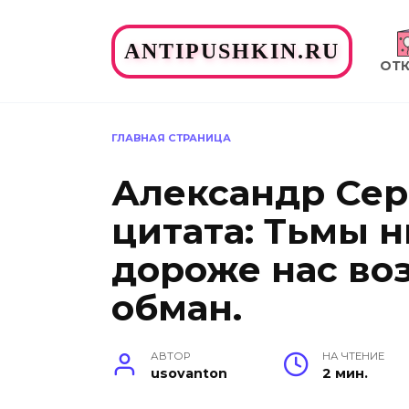
Перейти
к
ANTIPUSHKIN.RU
содержанию
ОТ
ГЛАВНАЯ СТРАНИЦА
Александр Се
цитата: Тьмы 
дороже нас в
обман.
АВТОР
НА ЧТЕНИЕ
usovanton
2 мин.