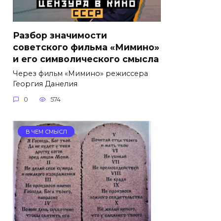
Разбор значимости
советского фильма «Мимино»
и его символического смысла
Через фильм «Мимино» режиссера
Георгия Данелия
0
574
В ЧЕМ СМЫСЛ