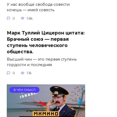
У нас вообще свобода совести:
хочешь — имей совесть
0
1.6k.
Марк Туллий Цицерон цитата:
Брачный союз — первая
ступень человеческого
общества.
Высший чин — это первая ступень
гордости и последняя
0
1.1k.
В ЧЕМ СМЫСЛ