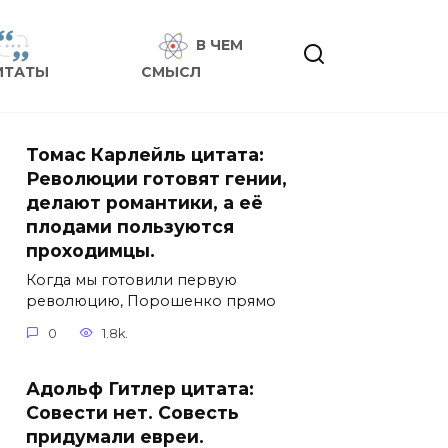
В ЧЕМ
ИТАТЫ
СМЫСЛ
Томас Карлейль цитата:
Революции готовят гении,
делают романтики, а её
плодами пользуются
проходимцы.
Когда мы готовили первую
революцию, Порошенко прямо
0
1.8k.
Адольф Гитлер цитата:
Совести нет. Совесть
придумали евреи.