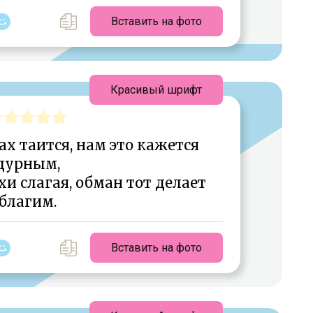
Вставить на фото
Красивый шрифт
ах таится, нам это кажется
дурным,
и слагая, обман тот делает
благим.
Вставить на фото