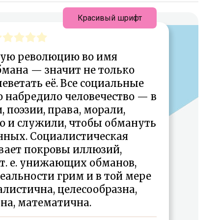
Красивый шрифт
чую революцию во имя
мана — значит не только
леветать её. Все социальные
о набредило человечество — в
, поэзии, права, морали,
о и служили, чтобы обмануть
ённых. Социалистическая
вает покровы иллюзий,
. е. унижающих обманов,
еальности грим и в той мере
алистична, целесообразна,
на, математична.