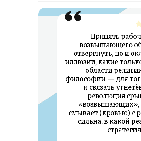
Принять рабо
возвышающего об
отвергнуть, но и ок
иллюзии, какие тольк
области религии
философии — для тог
и связать угнет
революция сры
«возвышающих», т
смывает (кровью) с р
сильна, в какой ре
стратегич