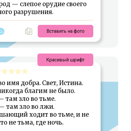
од — слепое орудие своего
ного разрушения.
Вставить на фото
Красивый шрифт
во имя добра. Свет, Истина.
никогда благим не было.
 там зло во тьме.
— там зло во лжи.
ешающий ходит во тьме, и не
то не тьма, где ночь.