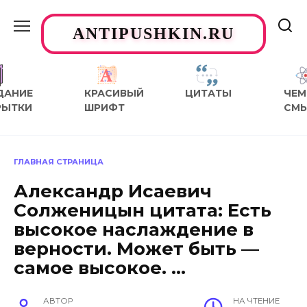
Перейти
к
ANTIPUSHKIN.RU
содержанию
ДАНИЕ
КРАСИВЫЙ
ЦИТАТЫ
ЧЕМ
РЫТКИ
ШРИФТ
СМ
ГЛАВНАЯ СТРАНИЦА
Александр Исаевич
Солженицын цитата: Есть
высокое наслаждение в
верности. Может быть —
самое высокое. …
АВТОР
НА ЧТЕНИЕ