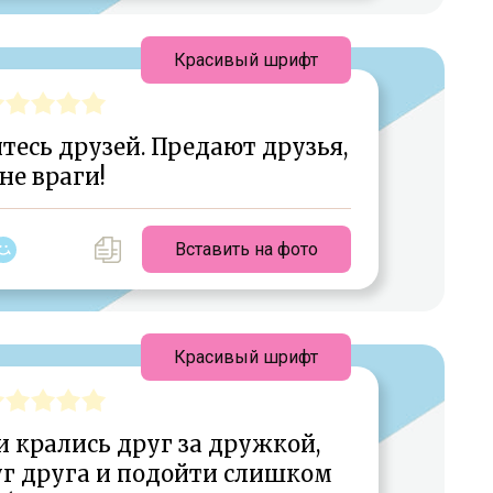
Красивый шрифт
йтесь друзей. Предают друзья,
 не враги!
Вставить на фото
Красивый шрифт
 крались друг за дружкой,
уг друга и подойти слишком