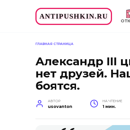
Перейти
к
ANTIPUSHKIN.RU
содержанию
ОТ
ГЛАВНАЯ СТРАНИЦА
Александр III ц
нет друзей. Н
боятся.
АВТОР
НА ЧТЕНИЕ
usovanton
1 мин.