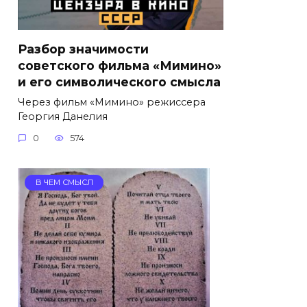
Разбор значимости
советского фильма «Мимино»
и его символического смысла
Через фильм «Мимино» режиссера
Георгия Данелия
0
574
В ЧЕМ СМЫСЛ