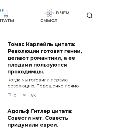
В ЧЕМ
ИТАТЫ
СМЫСЛ
Томас Карлейль цитата:
Революции готовят гении,
делают романтики, а её
плодами пользуются
проходимцы.
Когда мы готовили первую
революцию, Порошенко прямо
0
1.8k.
Адольф Гитлер цитата:
Совести нет. Совесть
придумали евреи.