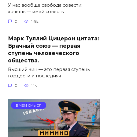
У нас вообще свобода совести:
хочешь — имей совесть
0
1.6k.
Марк Туллий Цицерон цитата:
Брачный союз — первая
ступень человеческого
общества.
Высший чин — это первая ступень
гордости и последняя
0
1.1k.
В ЧЕМ СМЫСЛ