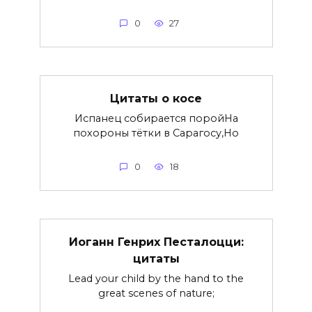
0
27
Цитаты о косе
Испанец собирается поройНа
похороны тётки в Сарагосу,Но
0
18
Иоганн Генрих Песталоцци:
цитаты
Lead your child by the hand to the
great scenes of nature;