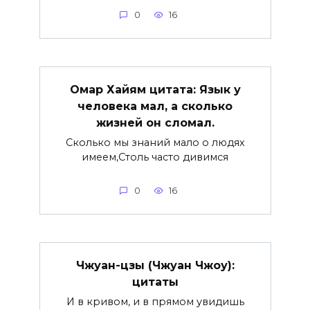
0
16
Омар Хайям цитата: Язык у
человека мал, а сколько
жизней он сломал.
Сколько мы знаний мало о людях
имеем,Столь часто дивимся
0
16
Чжуан-цзы (Чжуан Чжоу):
цитаты
И в кривом, и в прямом увидишь