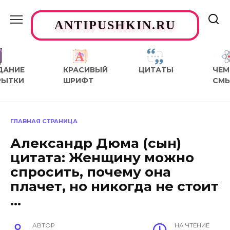
Перейти
к
ANTIPUSHKIN.RU
содержанию
ДАНИЕ
КРАСИВЫЙ
ЦИТАТЫ
ЧЕМ
РЫТКИ
ШРИФТ
СМ
ГЛАВНАЯ СТРАНИЦА
Александр Дюма (сын)
цитата: Женщину можно
спросить, почему она
плачет, но никогда не стоит
…
АВТОР
НА ЧТЕНИЕ