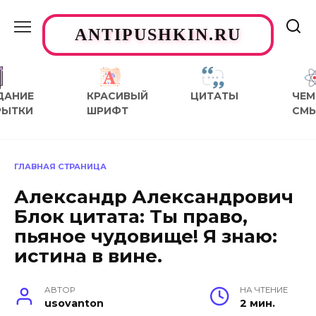
Перейти
к
ANTIPUSHKIN.RU
содержанию
ДАНИЕ
КРАСИВЫЙ
ЦИТАТЫ
ЧЕМ
РЫТКИ
ШРИФТ
СМ
ГЛАВНАЯ СТРАНИЦА
Александр Александрович
Блок цитата: Ты право,
пьяное чудовище! Я знаю:
истина в вине.
АВТОР
НА ЧТЕНИЕ
usovanton
2 мин.