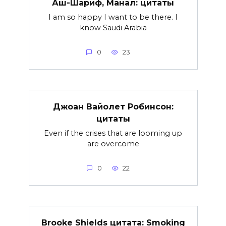
Аш-Шариф, Манал: цитаты
I am so happy I want to be there. I
know Saudi Arabia
0
23
Джоан Вайолет Робинсон:
цитаты
Even if the crises that are looming up
are overcome
0
22
Brooke Shields цитата: Smoking