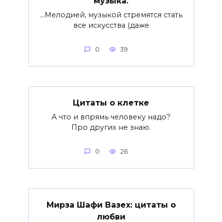
музыка.
…Мелодией, музыкой стремятся стать
все искусства (даже
0
39
Цитаты о клетке
А что и впрямь человеку надо?
Про других не знаю.
0
26
Мирза Шафи Вазех: цитаты о
любви