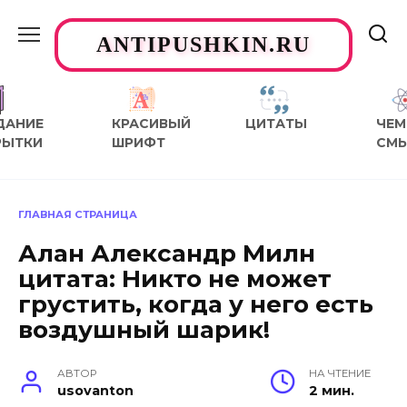
Перейти
к
ANTIPUSHKIN.RU
содержанию
ДАНИЕ
КРАСИВЫЙ
ЦИТАТЫ
ЧЕМ
РЫТКИ
ШРИФТ
СМ
ГЛАВНАЯ СТРАНИЦА
Алан Александр Милн
цитата: Никто не может
грустить, когда у него есть
воздушный шарик!
АВТОР
НА ЧТЕНИЕ
usovanton
2 мин.