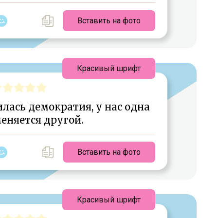
Вставить на фото
Красивый шрифт
илась демократия, у нас одна
еняется другой.
Вставить на фото
Красивый шрифт