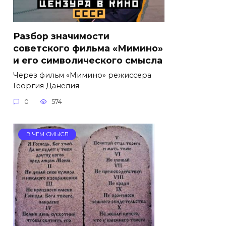
Разбор значимости
советского фильма «Мимино»
и его символического смысла
Через фильм «Мимино» режиссера
Георгия Данелия
0
574
В ЧЕМ СМЫСЛ