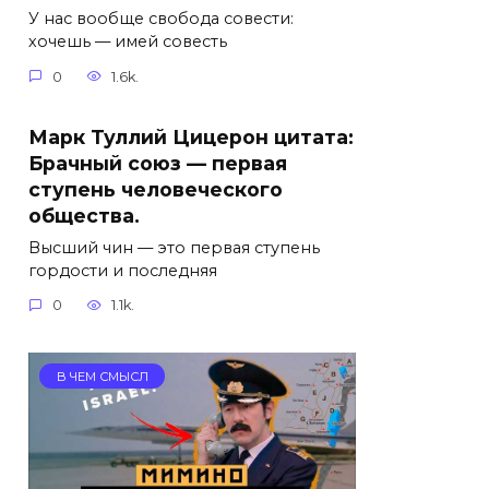
У нас вообще свобода совести:
хочешь — имей совесть
0
1.6k.
Марк Туллий Цицерон цитата:
Брачный союз — первая
ступень человеческого
общества.
Высший чин — это первая ступень
гордости и последняя
0
1.1k.
В ЧЕМ СМЫСЛ