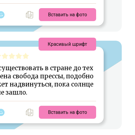
Вставить на фото
Красивый шрифт
уществовать в стране до тех
ена свобода прессы, подобно
ет надвинуться, пока солнце
е зашло.
Вставить на фото