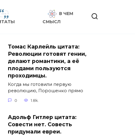
В ЧЕМ
ИТАТЫ
СМЫСЛ
Томас Карлейль цитата:
Революции готовят гении,
делают романтики, а её
плодами пользуются
проходимцы.
Когда мы готовили первую
революцию, Порошенко прямо
0
1.8k.
Адольф Гитлер цитата:
Совести нет. Совесть
придумали евреи.