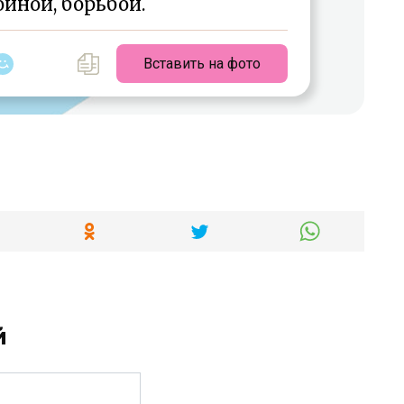
йной, борьбой.
Вставить на фото
й