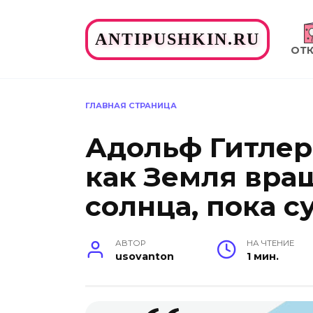
Перейти
к
ANTIPUSHKIN.RU
содержанию
ОТ
ГЛАВНАЯ СТРАНИЦА
Адольф Гитлер 
как Земля вра
солнца, пока с
АВТОР
НА ЧТЕНИЕ
usovanton
1 мин.