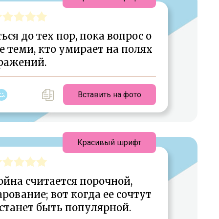
ься до тех пор, пока вопрос о
е теми, кто умирает на полях
ражений.
Вставить на фото
Красивый шрифт
война считается порочной,
арование; вот когда ее сочтут
станет быть популярной.