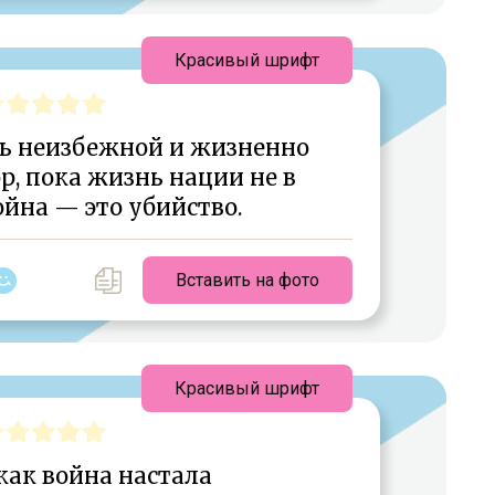
Красивый шрифт
ь неизбежной и жизненно
р, пока жизнь нации не в
ойна — это убийство.
Вставить на фото
Красивый шрифт
 как война настала