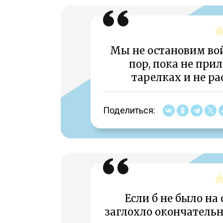
Мы не остановим вой
пор, пока не при
тарелках и не ра
Поделиться:
Если б не было на
заглохло окончательн