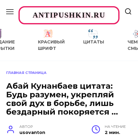
Перейти
к
ANTIPUSHKIN.RU
содержанию
ДАНИЕ
КРАСИВЫЙ
ЦИТАТЫ
ЧЕМ
РЫТКИ
ШРИФТ
СМ
ГЛАВНАЯ СТРАНИЦА
Абай Кунанбаев цитата:
Будь разумен, укрепляй
свой дух в борьбе, лишь
бездарный покоряется …
АВТОР
НА ЧТЕНИЕ
usovanton
2 мин.