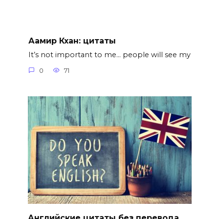
Аамир Кхан: цитаты
It’s not important to me… people will see my
0
71
Английские цитаты без перевода