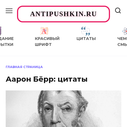
Перейти
к
ANTIPUSHKIN.RU
содержанию
ДАНИЕ
КРАСИВЫЙ
ЦИТАТЫ
ЧЕМ
РЫТКИ
ШРИФТ
СМ
ГЛАВНАЯ СТРАНИЦА
Аарон Бёрр: цитаты