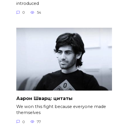
introduced
0
54
Аарон Шварц: цитаты
We won this fight because everyone made
themselves
0
77